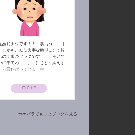
な感じナウです！！！笑もう！！ま
！しかもこんな大事な時期に(;_;)片
しの間眼帯フラグです、、、それで
いに来てね、、、、(;_;)とりあえず
たら眼科行ってきます👀
more
ポケパラでもっとブログを見る