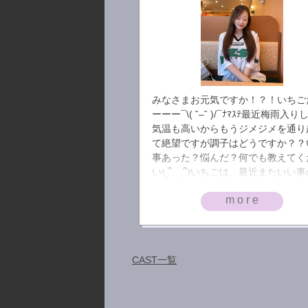
みなさまお元気ですか！？！いちご
ーーー¯\( ˘–˘ )/¯ﾅﾏｽﾃ最近梅雨入
気温も高いからもうジメジメを通り
て絶望ですが調子はどうですか？？
事あった？悩んだ？何でも教えてく
い𐔌՞. ̫ .՞𐦯いちごは、最近またいい事の基
準を少し下げてみる運動をしてて毎
more
かなり幸せですまずなんてったって
きたときから今日も起きれた！幸せ
ら始まり二日酔い！幸せ！を通りご
りもり食べれる！幸せ！で太りがっ
はヽ(`Д´)ﾉ幸せですな。＿＿＿＿＿
CAST一覧
＿＿＿＿＿＿＿＿＿＿ところでめち
ちゃ話変わるんやけど「野ブタをプ
ュース」ていうドラマ知ってますか