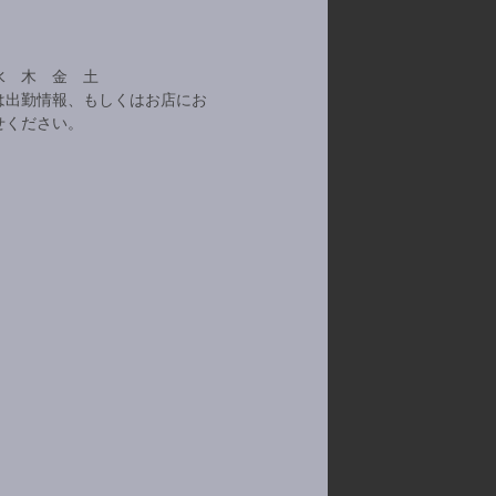
水 木 金 土
は出勤情報、もしくはお店にお
せください。