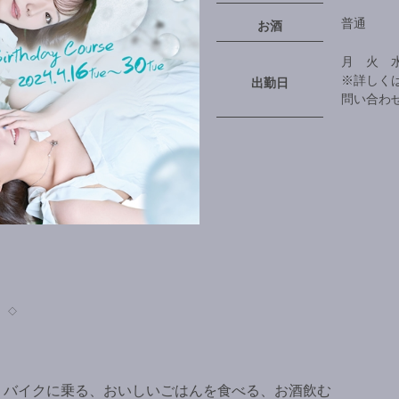
普通
お酒
月 火 
※詳しく
出勤日
問い合わ
◇
バイクに乗る、おいしいごはんを食べる、お酒飲む