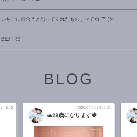
いちごに似合うと思ってくれたものすべてᕙ( ˙꒳​˙ )ᕗ
BE:FIRST
BLOG
17:48:12
2026/04/20 10:11:31
🐢28歳になります🍓