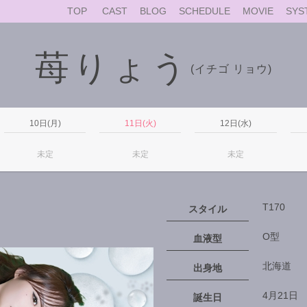
TOP
CAST
BLOG
SCHEDULE
MOVIE
SYS
苺りょう
(イチゴ リョウ)
10日(月)
11日(火)
12日(水)
未定
未定
未定
T170
スタイル
O型
血液型
北海道
出身地
4月21日
誕生日