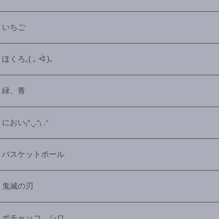
いちご
ほくろ꜀( ꜆ ᐙ )꜆
緑、青
におい₍ᐢ.ˬ.ᐡ₎ .ᐟ
バスケットボール
鬼滅の刃
ポチャッコ、シロ