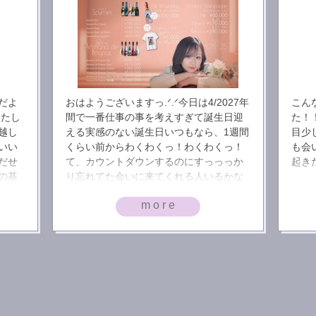
だよ
おはようございますっ.ᐟ.ᐟ今日は4/2027年
こん
りしたし
間で一番仕事の事を考えすぎて誕生日迎
た！
越し
える実感のない誕生日いつもなら、1週間
目少
いい
くらい前からわくわくっ！わくわくっ！
も会
だせ
て、カウントダウンするのにすっっっか
起き
り忘れてた会いに来てくれる人いるかな
日が
ぁ誕生日迎える瞬間一人なんてことあり
more
、起
ませんように.ᐟ( ꒦ິ⌓꒦ີ)幸せな誕生日にしま
！か
す🥰🫶🏻少しでも会いに来てくれたら嬉
飯も
しいです待ってます🥰
は
＿＿＿
ゃく
ロデ
？？